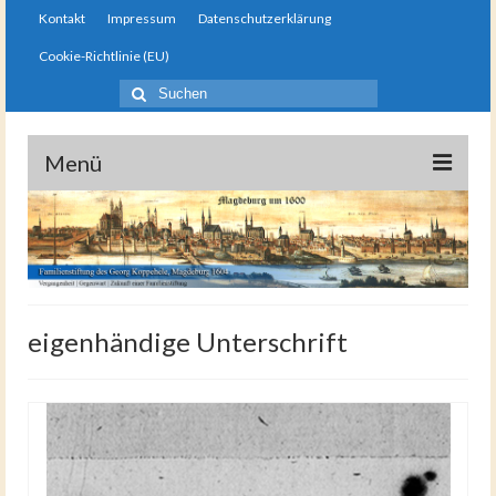
Kontakt
Impressum
Datenschutzerklärung
Cookie-Richtlinie (EU)
Suche
nach:
stiftung-koppehele.de
Menü
Startseite
Die Familienstiftung
Gemeinschaft
eigenhändige Unterschrift
Links und Empfehlungen
Gästebuch
Ergänzende Beiträge