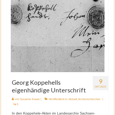
9
Georg Koppehells
OKT 2025
eigenhändige Unterschrift
von
Susanne Kowar
|
Veröffentlicht in:
Aktuell
,
Archivrecherchen
|
0
In den Koppehele-Akten im Landesarchiv Sachsen-