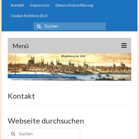
Kontakt
Impressum
Datenschutzerklärung
Cookie-Richtlinie (EU)
Suche
nach:
stiftung-koppehele.de
Menü
Startseite
Die Familienstiftung
Gemeinschaft
Kontakt
Links und Empfehlungen
Gästebuch
Webseite durchsuchen
Ergänzende Beiträge
Suche
nach: