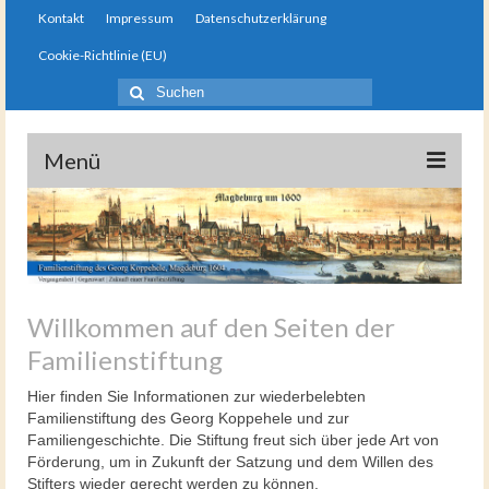
Kontakt
Impressum
Datenschutzerklärung
Cookie-Richtlinie (EU)
Suche
nach:
stiftung-koppehele.de
Menü
Startseite
Die Familienstiftung
Gemeinschaft
Willkommen auf den Seiten der
Familienstiftung
Links und Empfehlungen
Hier finden Sie Informationen zur wiederbelebten
Gästebuch
Familienstiftung des Georg Koppehele und zur
Familiengeschichte. Die Stiftung freut sich über jede Art von
Ergänzende Beiträge
Förderung, um in Zukunft der Satzung und dem Willen des
Stifters wieder gerecht werden zu können.