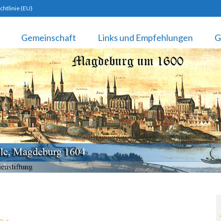
chtlinie (EU)
stiftung-koppehele.de
Gemeinschaft
Links und Empfehlungen
G