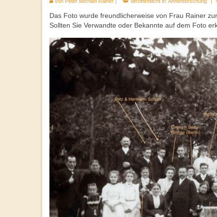
von
Peter Michael Rainer
|
Veröffentlicht in:
Ahnenforschung
|
Das Foto wurde freundlicherweise von Frau Rainer zur 
Sollten Sie Verwandte oder Bekannte auf dem Foto erk